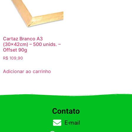
Cartaz Branco A3
(30x42cm) – 500 unids. –
Offset 90g
R$
109,90
Adicionar ao carrinho
Contato
E-mail