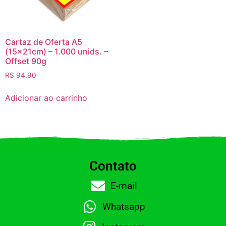
Cartaz de Oferta A5
(15x21cm) – 1.000 unids. –
Offset 90g
R$
94,90
Adicionar ao carrinho
Contato
E-mail
Whatsapp